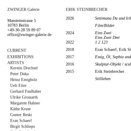
ZWINGER Galerie
ERIK STEINBRECHER
2026
Settimana Du und Ic
Mansteinstrasse 5
10783 Berlin
Film/Bilder
+49-30-28 59 89 07
2024
Eins Zwei
office@zwinger-galerie.de
Eins Zwei Drei
2022
1 2 123
2018
Eran Schaerf, Erik S
CURRENT
EXHIBITIONS
2017
Essig, Öl, Sephia un
ARTISTS
2016
Skulptur-Objekt / scul
Kerstin Drechsel
2015
Erik Steinbrecher
Peter Duka
Stillleben
Heinz Emigholz
Ueli Etter
Gerhard Faulhaber
Ulrike Grossarth
Margarete Hahner
Käthe Kruse
Gunter Reski
Eran Schaerf
Birgit Schlieps